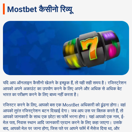
Mostbet कैसीनो रिव्यू
यदि आप ऑनलाइन कैसीनो खेलने के इच्छुक हैं, तो यही सही समय है। रजिस्ट्रेशन
आपको अपने अकाउंट का उपयोग करने के लिए अपने और अधिक से अधिक बेट
भारत का परीक्षण करने के लिए बाध्य नहीं करता है।
रजिस्टर करने के लिए, आपको बस एक MostBet अधिकारी को ढूंढना होगा। वहां
आपको तुरंत रजिस्ट्रेशन बटन दिखाई देगा। जब आप उस पर क्लिक करते हैं, तो
आपको जानकारी के साथ एक छोटा सा फॉर्म भरना होगा। यहां आपको एक नाम, ई-
मेल पता, निवास स्थान आदि जानकारी प्रदान करने के लिए कहा जाएगा। उसके
बाद, आपको मेल पर जाना होगा, जिस पते पर आपने फॉर्म में मैसेज दिया था, और