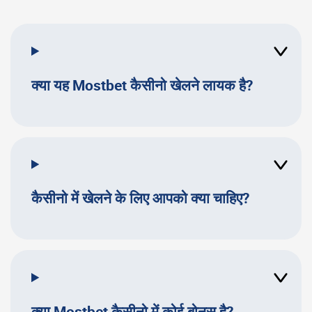
क्या यह Mostbet कैसीनो खेलने लायक है?
कैसीनो में खेलने के लिए आपको क्या चाहिए?
क्या Mostbet कैसीनो में कोई बोनस है?