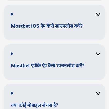
Mostbet iOS ऐप कैसे डाउनलोड करें?
Mostbet एपीके ऐप कैसे डाउनलोड करें?
क्या कोई मोबाइल बोनस है?