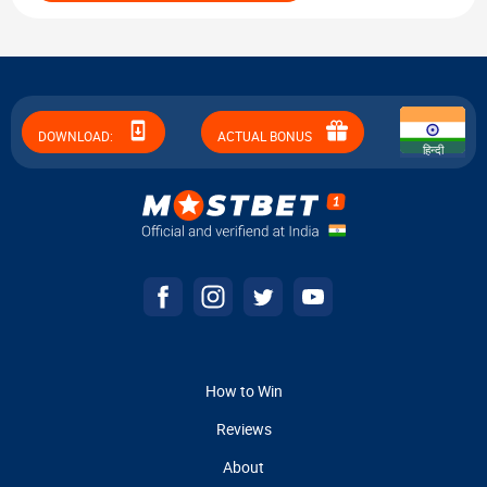
DOWNLOAD:
ACTUAL BONUS
हिन्दी
How to Win
Reviews
About