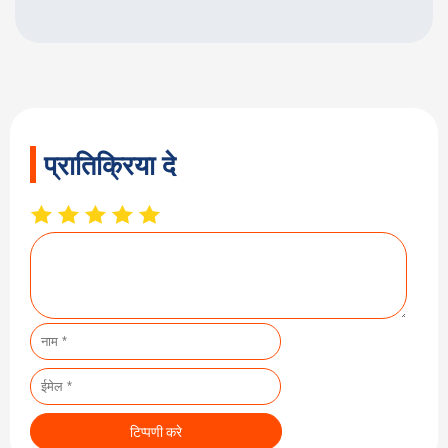
प्रातिक्रिया दे