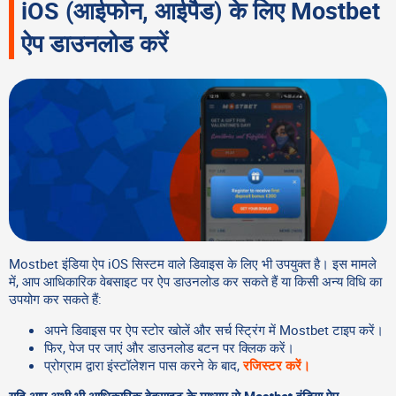
iOS (आईफोन, आईपैड) के लिए Mostbet
ऐप डाउनलोड करें
Mostbet इंडिया ऐप iOS सिस्टम वाले डिवाइस के लिए भी उपयुक्त है। इस मामले
में, आप आधिकारिक वेबसाइट पर ऐप डाउनलोड कर सकते हैं या किसी अन्य विधि का
उपयोग कर सकते हैं:
अपने डिवाइस पर ऐप स्टोर खोलें और सर्च स्ट्रिंग में Mostbet टाइप करें।
फिर, पेज पर जाएं और डाउनलोड बटन पर क्लिक करें।
प्रोग्राम द्वारा इंस्टॉलेशन पास करने के बाद,
रजिस्टर करें।